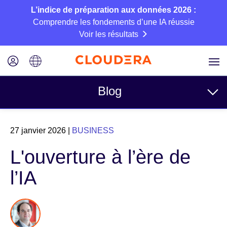
L’indice de préparation aux données 2026 :
Comprendre les fondements d’une IA réussie
Voir les résultats
Blog
Rubriques
27 janvier 2026
|
BUSINESS
Business
L'ouverture à l’ère de
Technique
l’IA
Partenaires
Culture