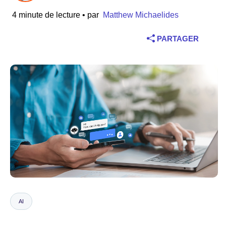
4 minute de lecture
• par
Matthew Michaelides
Industrie
PARTAGER
Services financiers
Industrie manufacturière
Assurance
Télécommunications
Technologie
Secteur public
Santé
AI
Éducation