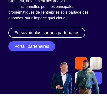
Cloudera, notamment des analyses
Our Partner Program
multifonctionnelles pour les principales
Partner Portal log in
problématiques de l'entreprise et le partage des
données, sur n'importe quel cloud.
Resources
En savoir plus sur nos partenaires
Partner blogs
Portail partenaires
Partner newsletter
Partner videos