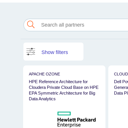
Show filters
PRODUCT
PARTN
APACHE OZONE
CLOUD
HPE Reference Architecture for
Dell P
Apache Ozone
Intel
Cloudera Private Cloud Base on HPE
Genera
Cloudera Private Cloud Base
HPE
EPA Symmetric Architecture for Big
Data Pl
Data Analytics
Cloudera Private Cloud Data Services
Dell
Oracle