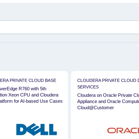
ER
ERA PRIVATE CLOUD BASE
CLOUDERA PRIVATE CLOUD 
SERVICES
owerEdge R760 with 5th
NVIDIA
IBM
tion Xeon CPU and Cloudera
Cloudera on Oracle Private Cl
Cisco
Nutanix
atform for AI-based Use Cases
Appliance and Oracle Comput
Cloud@Customer
AMD
VMware
Lenovo
SuperMicro