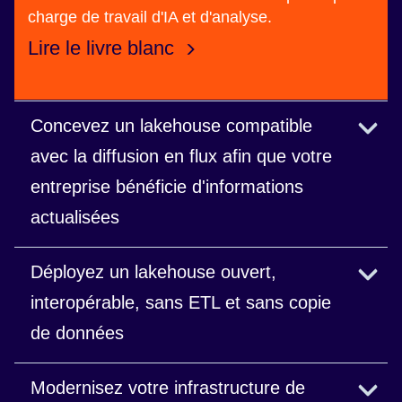
charge de travail d'IA et d'analyse.
Lire le livre blanc
Concevez un lakehouse compatible
avec la diffusion en flux afin que votre
entreprise bénéficie d'informations
actualisées
Connectez des sources de diffusion en flux afin
Déployez un lakehouse ouvert,
de prendre des décisions en temps quasi réel.
interopérable, sans ETL et sans copie
de données
Partagez facilement et en toute sécurité des
Modernisez votre infrastructure de