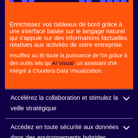
Enrichissez vos tableaux de bord grâce à
une interface basée sur le langage naturel
qui s'appuie sur des informations factuelles
relatives aux activités de votre entreprise.
Insufflez au BI toute la puissance de l'IA grâce à
des outils tels qu'
AI Visual
, un assistant d'IA
intégré à Cloudera Data Visualization.
Accélérez la collaboration et stimulez la
veille stratégique
Créez des tableaux de bord interactifs rapidement
Accédez en toute sécurité aux données
et facilement et partagez instantanément les
dans des environnements hybrides