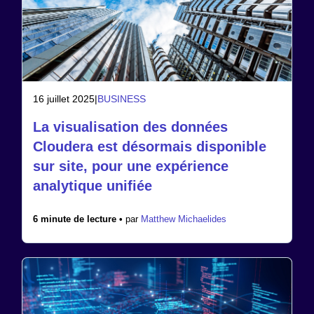
16 juillet 2025
|
BUSINESS
La visualisation des données
Cloudera est désormais disponible
sur site, pour une expérience
analytique unifiée
6 minute de lecture •
par
Matthew Michaelides