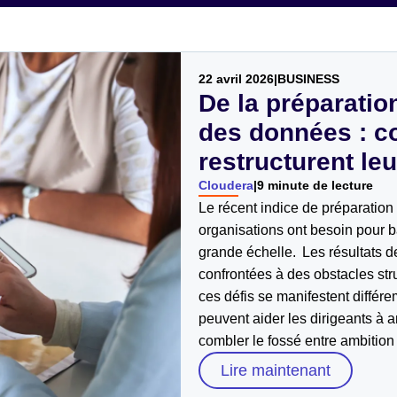
22 avril 2026
|
BUSINESS
De la préparatio
des données : c
restructurent le
Cloudera
|
9 minute de lecture
Le récent indice de préparatio
organisations ont besoin pour b
grande échelle. Les résultats d
confrontées à des obstacles str
ces défis se manifestent différ
peuvent aider les dirigeants à 
combler le fossé entre ambition 
Lire maintenant