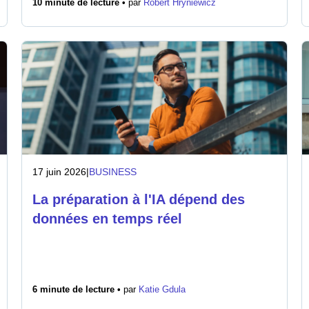
10 minute de lecture •
par
Robert Hryniewicz
17 juin 2026
|
BUSINESS
La préparation à l'IA dépend des
données en temps réel
6 minute de lecture •
par
Katie Gdula