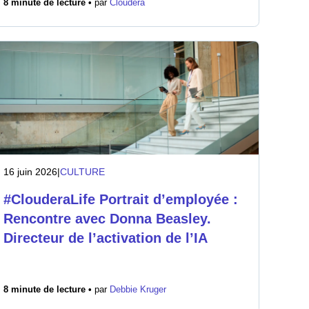
8 minute de lecture •
par
Cloudera
16 juin 2026
|
CULTURE
#ClouderaLife Portrait d’employée :
Rencontre avec Donna Beasley.
Directeur de l’activation de l’IA
8 minute de lecture •
par
Debbie Kruger