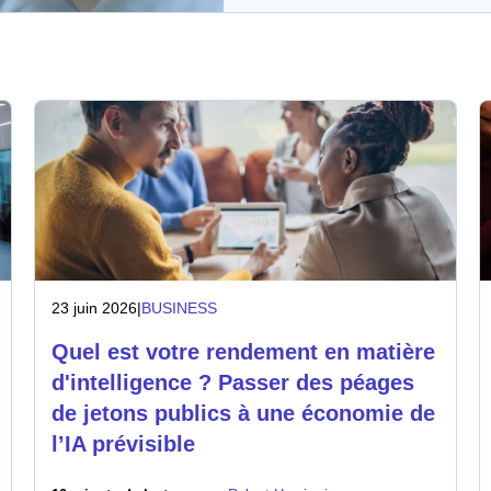
23 juin 2026
|
BUSINESS
Quel est votre rendement en matière
d'intelligence ? Passer des péages
de jetons publics à une économie de
l’IA prévisible