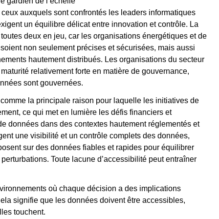
le gardien de l’échelle
eux auxquels sont confrontés les leaders informatiques
exigent un équilibre délicat entre innovation et contrôle. La
t toutes deux en jeu, car les organisations énergétiques et de
s soient non seulement précises et sécurisées, mais aussi
ments hautement distribués. Les organisations du secteur
e maturité relativement forte en matière de gouvernance,
données sont gouvernées.
omme la principale raison pour laquelle les initiatives de
ment, ce qui met en lumière les défis financiers et
re de données dans des contextes hautement réglementés et
gent une visibilité et un contrôle complets des données,
osent sur des données fiables et rapides pour équilibrer
 perturbations. Toute lacune d’accessibilité peut entraîner
environnements où chaque décision a des implications
Cela signifie que les données doivent être accessibles,
lles touchent.