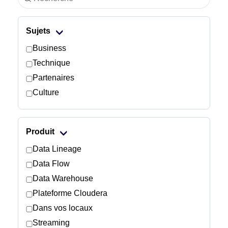
Industrie
Sujets
Services financiers
Business
Technique
Industrie manufacturière
Partenaires
Culture
Assurance
Télécommunications
Produit
Technologie
Data Lineage
Data Flow
Secteur public
Data Warehouse
Plateforme Cloudera
Santé
Dans vos locaux
Streaming
Éducation