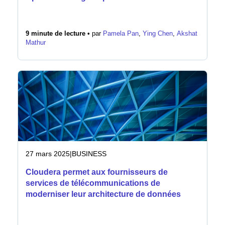
9 minute de lecture •
par
Pamela Pan
,
Ying Chen
,
Akshat
Mathur
27 mars 2025
|
BUSINESS
Cloudera permet aux fournisseurs de
services de télécommunications de
moderniser leur architecture de données