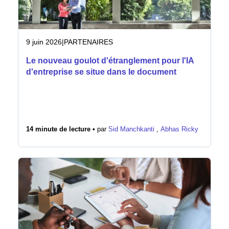
9 juin 2026
|
PARTENAIRES
Le nouveau goulot d'étranglement pour l'IA
d'entreprise se situe dans le document
14 minute de lecture •
par
Sid Manchkanti
,
Abhas Ricky