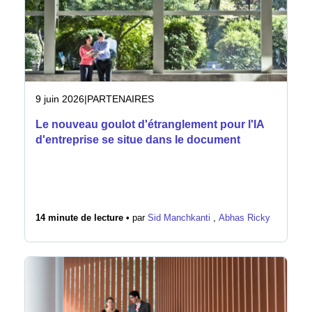
Salle de presse
9 juin 2026
|
PARTENAIRES
Le nouveau goulot d'étranglement pour l'IA
d'entreprise se situe dans le document
14 minute de lecture •
par
Sid Manchkanti
,
Abhas Ricky