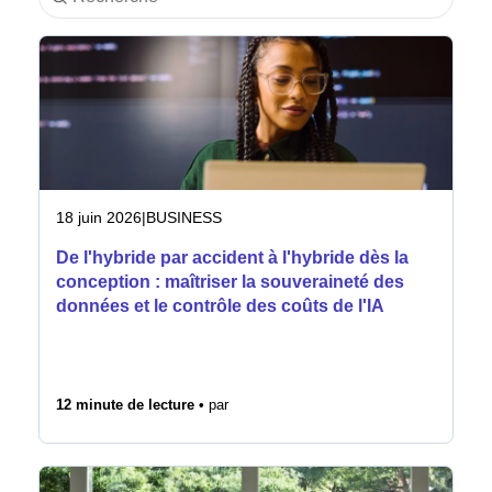
Industrie
Services financiers
Industrie manufacturière
Assurance
18 juin 2026
|
BUSINESS
De l'hybride par accident à l'hybride dès la
Télécommunications
conception : maîtriser la souveraineté des
données et le contrôle des coûts de l'IA
Technologie
Secteur public
12 minute de lecture •
par
Santé
Éducation