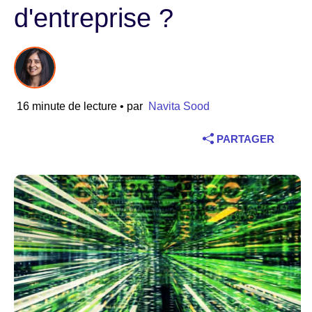
d'entreprise ?
Industrie
Services financiers
Industrie manufacturière
16 minute de lecture
• par
Navita Sood
Assurance
PARTAGER
Télécommunications
Technologie
Secteur public
Santé
Éducation