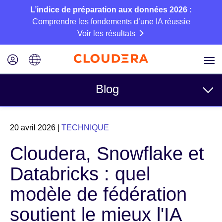
L’indice de préparation aux données 2026 :
Comprendre les fondements d’une IA réussie
Voir les résultats
Blog
Rubriques
20 avril 2026
|
TECHNIQUE
Business
Cloudera, Snowflake et
Technique
Databricks : quel
Partenaires
modèle de fédération
Culture
soutient le mieux l'IA