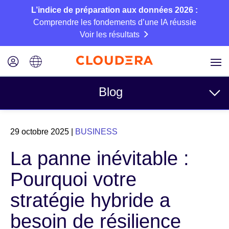
L’indice de préparation aux données 2026 :
Comprendre les fondements d’une IA réussie
Voir les résultats
Blog
Rubriques
29 octobre 2025
|
BUSINESS
Business
La panne inévitable :
Technique
Pourquoi votre
Partenaires
stratégie hybride a
Culture
besoin de résilience