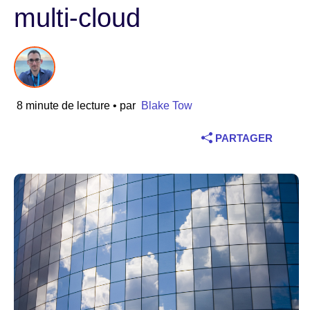
multi-cloud
Industrie
Services financiers
Industrie manufacturière
8 minute de lecture
• par
Blake Tow
Assurance
PARTAGER
Télécommunications
Technologie
Secteur public
Santé
Éducation