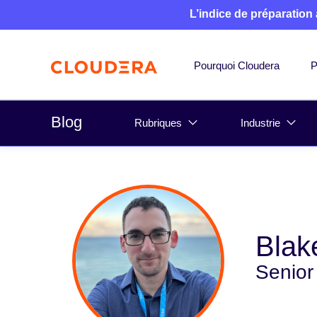
L’indice de préparation
Pourquoi Cloudera
P
Blog
Rubriques
Industrie
Blak
Senior