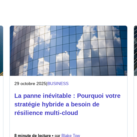
29 octobre 2025
|
BUSINESS
La panne inévitable : Pourquoi votre
stratégie hybride a besoin de
résilience multi-cloud
8 minute de lecture •
par
Blake Tow