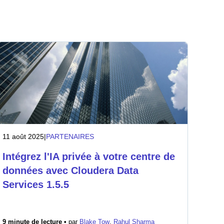
11 août 2025
|
PARTENAIRES
Intégrez l'IA privée à votre centre de
données avec Cloudera Data
Services 1.5.5
9 minute de lecture •
par
Blake Tow
,
Rahul Sharma