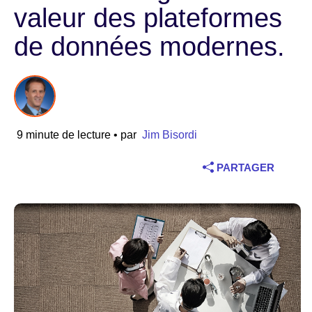
valeur des plateformes
Industrie
de données modernes.
Services financiers
Industrie manufacturière
Assurance
9 minute de lecture
• par
Jim Bisordi
Télécommunications
PARTAGER
Technologie
Secteur public
Santé
Éducation