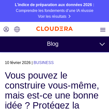
L’indice de préparation aux données 2026 :
Comprendre les fondements d’une IA réussie
Voir les résultats
Blog
Rubriques
10 février 2026
|
BUSINESS
Business
Vous pouvez le
Technique
construire vous-même,
Partenaires
mais est-ce une bonne
Culture
idée ? Protégez la