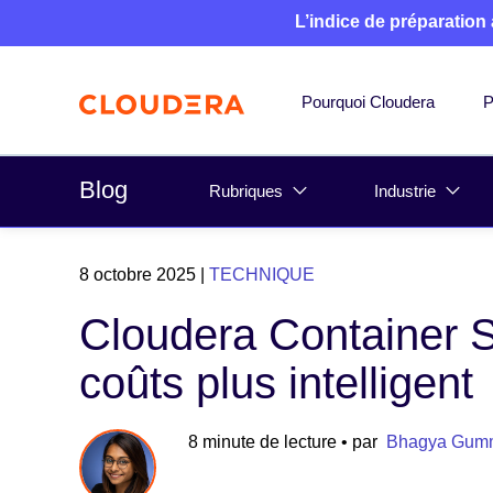
L’indice de préparation
Pourquoi Cloudera
P
Blog
Rubriques
Industrie
8 octobre 2025
|
TECHNIQUE
Cloudera Container S
coûts plus intelligent
8 minute de lecture
• par
Bhagya Gumm