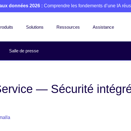
 aux données 2026 :
Comprendre les fondements d’une IA réus
roduits
Solutions
Ressources
Assistance
Salle de presse
ervice — Sécurité intégré
alla