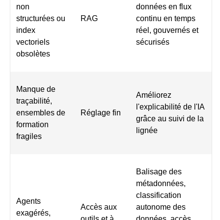
non
données en flux
structurées ou
RAG
continu en temps
index
réel, gouvernés et
vectoriels
sécurisés
obsolètes
Manque de
Améliorez
traçabilité,
l'explicabilité de l'IA
ensembles de
Réglage fin
grâce au suivi de la
formation
lignée
fragiles
Balisage des
métadonnées,
classification
Agents
Accès aux
autonome des
exagérés,
outils et à
données, accès