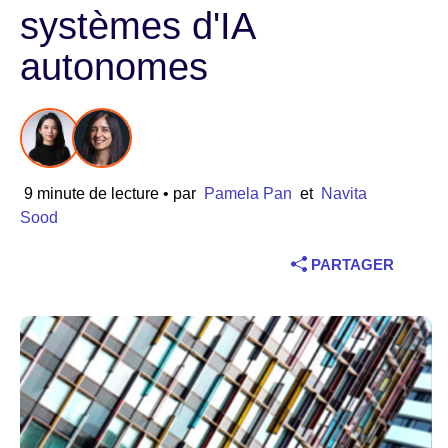
systèmes d'IA
Industrie
autonomes
Services financiers
Industrie manufacturière
Assurance
9 minute de lecture
• par
Pamela Pan
et
Navita
Sood
Télécommunications
PARTAGER
Technologie
Secteur public
Santé
Éducation