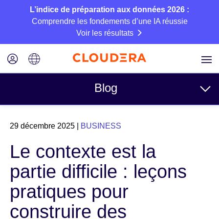
L’indice de préparation aux données 2026 :
Comprendre les fondements d’une IA réussie
Voir les résultats
Blog
Rubriques
29 décembre 2025
|
BUSINESS
Business
Le contexte est la
Technique
partie difficile : leçons
Partenaires
pratiques pour
Culture
construire des