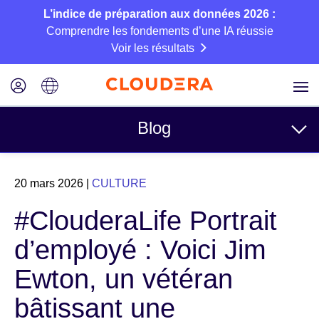
L’indice de préparation aux données 2026 :
Comprendre les fondements d’une IA réussie
Voir les résultats
Blog
Rubriques
20 mars 2026
|
CULTURE
Business
#ClouderaLife Portrait
Technique
d’employé : Voici Jim
Partenaires
Ewton, un vétéran
Culture
bâtissant une