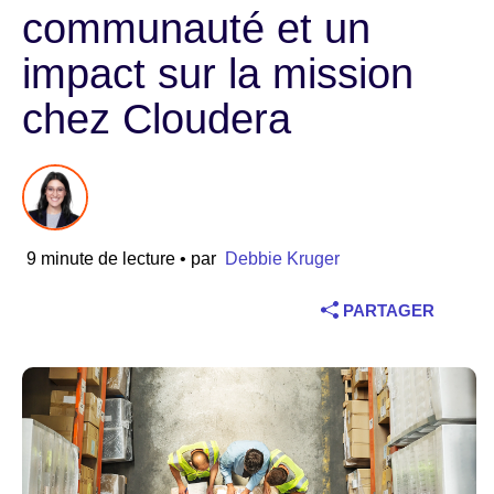
communauté et un
Industrie
impact sur la mission
Services financiers
chez Cloudera
Industrie manufacturière
Assurance
9 minute de lecture
• par
Debbie Kruger
Télécommunications
PARTAGER
Technologie
Secteur public
Santé
Éducation