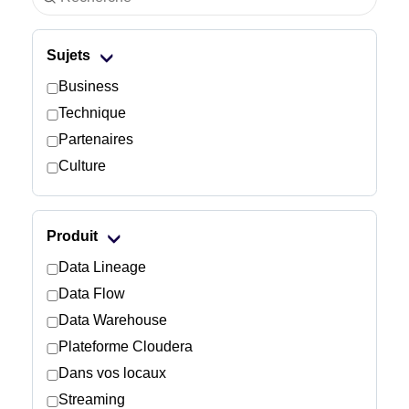
Industrie
Sujets
Services financiers
Business
Technique
Industrie manufacturière
Partenaires
Culture
Assurance
Télécommunications
Produit
Technologie
Data Lineage
Data Flow
Secteur public
Data Warehouse
Plateforme Cloudera
Santé
Dans vos locaux
Streaming
Éducation