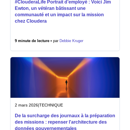
#ClouderaLife Portrait d’employé : Voici Jim
Ewton, un vétéran bâtissant une
communauté et un impact sur la mission
chez Cloudera
9 minute de lecture •
par
Debbie Kruger
2 mars 2026
|
TECHNIQUE
De la surcharge des journaux à la préparation
des missions : repenser l'architecture des
données gouvernementales