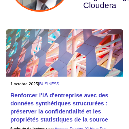
Cloudera
Industrie
Services financiers
Industrie manufacturière
Assurance
Télécommunications
Technologie
1 octobre 2025
|
BUSINESS
Renforcer l'IA d'entreprise avec des
Secteur public
données synthétiques structurées :
préserver la confidentialité et les
Santé
propriétés statistiques de la source
Éducation