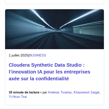
1 juillet 2025
|
BUSINESS
Cloudera Synthetic Data Studio :
l'innovation IA pour les entreprises
axée sur la confidentialité
10 minute de lecture •
par
Andreas Tsiartas
,
Khauneesh Saigal
,
Yi-Hsun Tsai