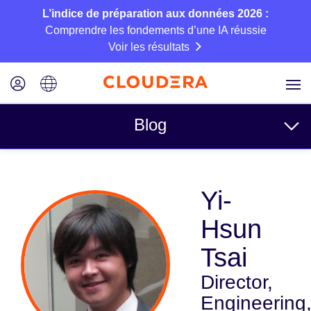
L’indice de préparation aux données 2026 :
Comprendre les fondements d’une IA réussie
Voir les résultats
Blog
Rubriques
Yi-
Business
Hsun
Technique
Tsai
Partenaires
Director,
Culture
Engineering