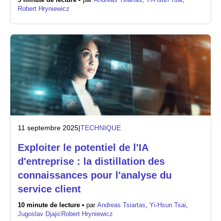
9 minute de lecture •
par
Andreas Tsiartas
,
Yi-Hsun Tsai
,
Robert Hryniewicz
Salle de presse
11 septembre 2025
|
TECHNIQUE
Exploiter le potentiel de l'IA
d'entreprise : la distillation des
connaissances pour l'analyse du
service client
10 minute de lecture •
par
Andreas Tsiartas
,
Yi-Hsun Tsai
,
Jugoslav Djajic
Robert Hryniewicz