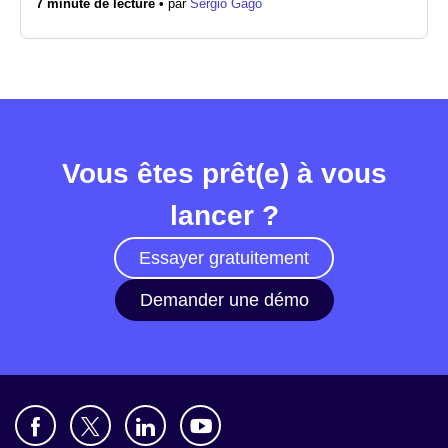
7 minute de lecture •
par
Sergio Gago
Salle de presse
Vous êtes prêt(e) à vous
lancer ?
Essayer gratuitement
Demander une démo