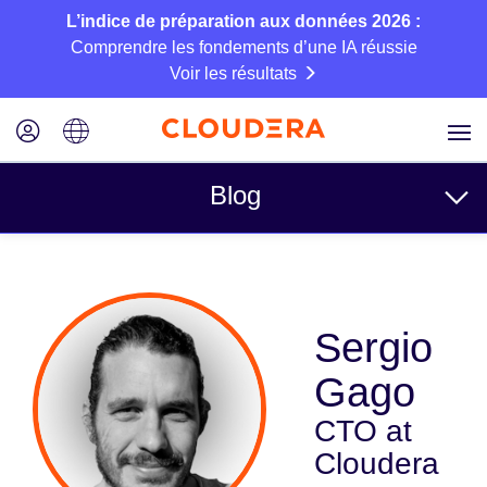
L’indice de préparation aux données 2026 :
Comprendre les fondements d’une IA réussie
Voir les résultats
Blog
Rubriques
Business
Sergio
Technique
Gago
Partenaires
CTO at
Culture
Cloudera