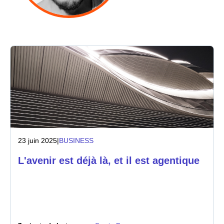
Industrie
Services financiers
Industrie manufacturière
Assurance
Télécommunications
23 juin 2025
|
BUSINESS
Technologie
L'avenir est déjà là, et il est agentique
Secteur public
Santé
Éducation