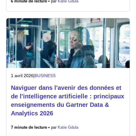
6 minute de lecture •
par
Katie Gdula
Salle de presse
1 avril 2026
|
BUSINESS
Naviguer dans l'avenir des données et
de l'intelligence artificielle : principaux
enseignements du Gartner Data &
Analytics 2026
7 minute de lecture •
par
Katie Gdula