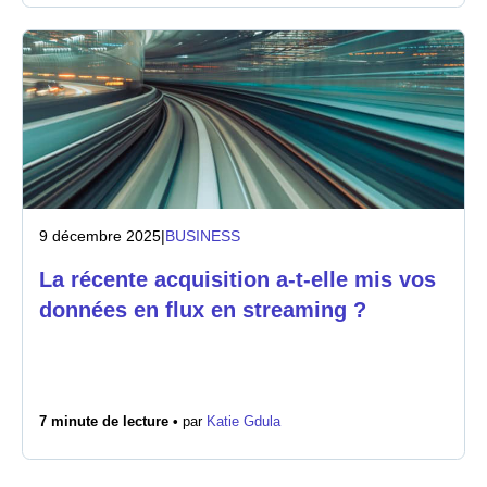
9 décembre 2025
|
BUSINESS
La récente acquisition a-t-elle mis vos
données en flux en streaming ?
7 minute de lecture •
par
Katie Gdula