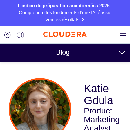
L’indice de préparation aux données 2026 :
Comprendre les fondements d’une IA réussie
Voir les résultats
Blog
Rubriques
Katie
Business
Gdula
Technique
Product
Partenaires
Marketing
Culture
Analyst