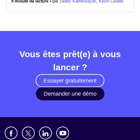
9 minute de lecture •
par
Jaidev Karthickeyan
,
Kevin Coulter
Salle de presse
Vous êtes prêt(e) à vous
lancer ?
Essayer gratuitement
Demander une démo