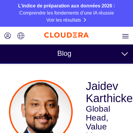
L’indice de préparation aux données 2026 :
Comprendre les fondements d’une IA réussie
Voir les résultats
Blog
Rubriques
Jaidev
Business
Karthick
Technique
Global
Partenaires
Head,
Culture
Value