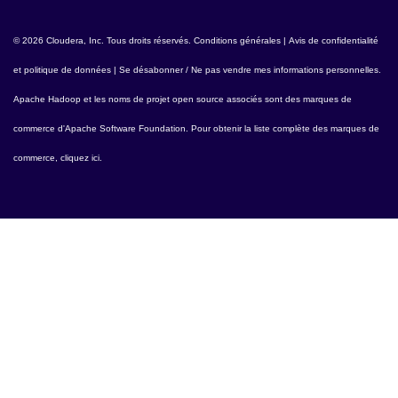
© 2026 Cloudera, Inc. Tous droits réservés.
Conditions générales
|
Avis de confidentialité
et politique de données
|
Se désabonner / Ne pas vendre mes informations personnelles
.
Apache Hadoop
et les noms de projet open source associés sont des marques de
commerce d'
Apache Software Foundation
. Pour obtenir la liste complète des marques de
commerce,
cliquez ici
.