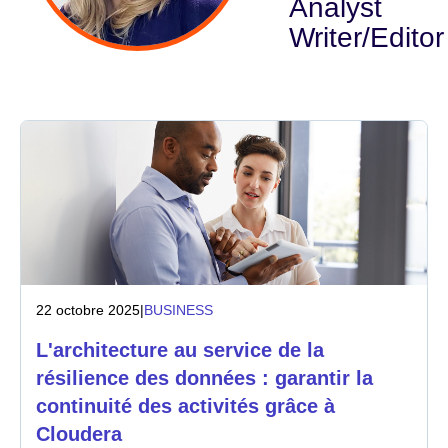
Analyst
Writer/Editor
Industrie
Services financiers
Industrie manufacturière
Assurance
Télécommunications
Technologie
22 octobre 2025
|
BUSINESS
Secteur public
L'architecture au service de la
résilience des données : garantir la
Santé
continuité des activités grâce à
Cloudera
Éducation