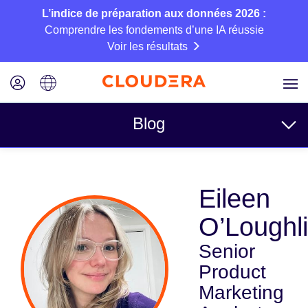
L’indice de préparation aux données 2026 :
Comprendre les fondements d’une IA réussie
Voir les résultats
Blog
Rubriques
Eileen
Business
O’Loughl
Technique
Senior
Partenaires
Product
Culture
Marketing