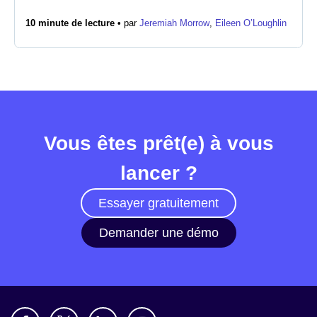
10 minute de lecture •
par
Jeremiah Morrow
,
Eileen O’Loughlin
Salle de presse
Vous êtes prêt(e) à vous
lancer ?
Essayer gratuitement
Demander une démo