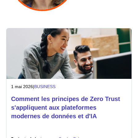
Industrie
Services financiers
Industrie manufacturière
Assurance
Télécommunications
1 mai 2026
|
BUSINESS
Technologie
Comment les principes de Zero Trust
Secteur public
s'appliquent aux plateformes
modernes de données et d'IA
Santé
Éducation