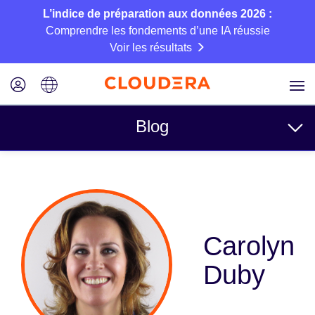
L’indice de préparation aux données 2026 :
Comprendre les fondements d’une IA réussie
Voir les résultats
Blog
Rubriques
Business
Technique
Carolyn
Partenaires
Duby
Culture