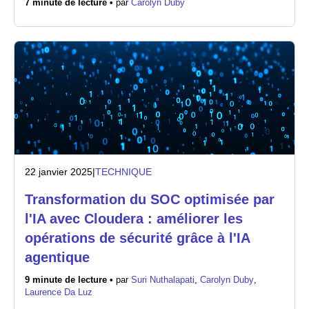
7 minute de lecture •
par
Carolyn Duby
Salle de presse
22 janvier 2025
|
TECHNIQUE
Transformation du SOC optimisée par
l'IA avec Cloudera : améliorer les
opérations de sécurité grâce à l'IA
agentique
9 minute de lecture •
par
Suri Nuthalapati
,
Carolyn Duby
,
Laurence Da Luz