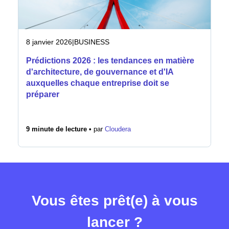
8 janvier 2026
|
BUSINESS
Prédictions 2026 : les tendances en matière
d'architecture, de gouvernance et d'IA
auxquelles chaque entreprise doit se
préparer
9 minute de lecture •
par
Cloudera
Vous êtes prêt(e) à vous
lancer ?