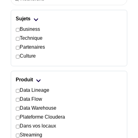
Industrie
Sujets
Services financiers
Business
Technique
Industrie manufacturière
Partenaires
Culture
Assurance
Télécommunications
Produit
Technologie
Data Lineage
Data Flow
Secteur public
Data Warehouse
Plateforme Cloudera
Santé
Dans vos locaux
Streaming
Éducation