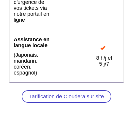
d'urgence de
vos tickets via
notre portail en
ligne
Assistance en
langue locale
(Japonais,
8 h/j et
8 
mandarin,
5 j/7
coréen,
espagnol)
Tarification de Cloudera sur site