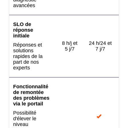
avancées
SLO de
réponse
initiale
24 
8 h/j et
24 h/24 et
Réponses et
5 j/7
7 j/7
solutions
rapides de la
amé
part de nos
experts
Fonctionnalité
de remontée
des problèmes
via le portail
Possibilité
d'élever le
niveau