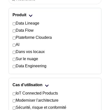
Industrie
Produit
Services financiers
Data Lineage
Data Flow
Industrie manufacturière
Plateforme Cloudera
AI
Assurance
Dans vos locaux
Télécommunications
Sur le nuage
Data Engineering
Technologie
Secteur public
Cas d'utilisation
IoT Connected Products
Santé
Moderniser l'architecture
Sécurité, risque et conformité
Éducation